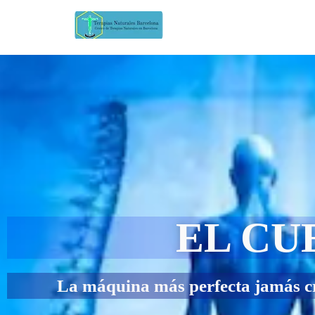
EL C
La máquina más perfecta jamás cre