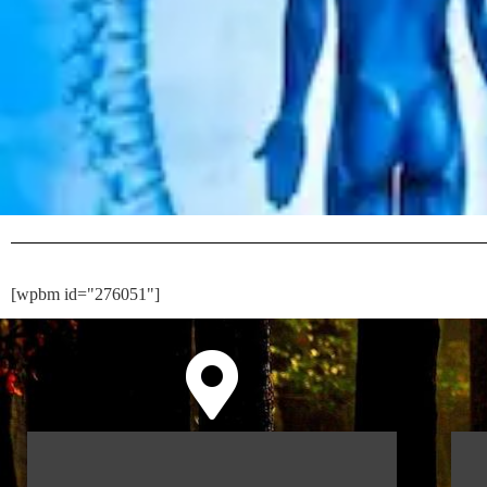
[wpbm id="276051"]