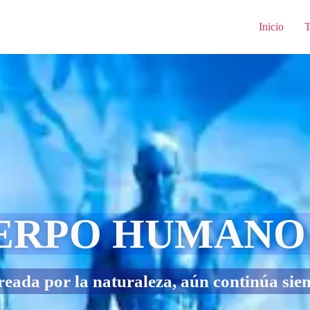
Inicio
T
UERPO HUMANO
ada por la naturaleza, aún continúa sien