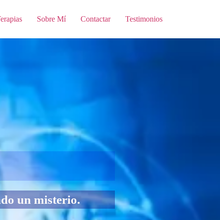
erapias
Sobre Mí
Contactar
Testimonios
do un misterio.